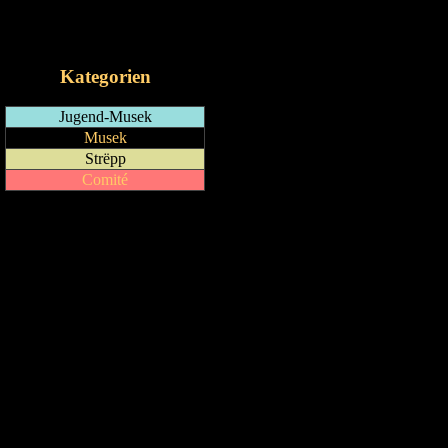
RSS-Feed
iCalendar-Feed
Kategorien
Jugend-Musek
Musek
Strëpp
Comité