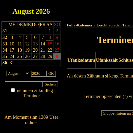
August
2026
Haut
MÉ
DË
MË
DO
FR
SA
SO
FoFa-Kalenner » Lëscht vun den Termi
31
1
2
Terminer
32
3
4
5
6
7
8
9
33
10
11
12
13
14
15
16
34
17
18
19
20
21
22
23
35
24
25
26
27
28
29
30
Ufanksdatum
Ufankszäit
Schlus
36
31
An dësem Zäitraum si keng Termin
Drock Preview
nëmmen zukünfteg
Terminer
Terminer oplëschten (
?
) v
Am Détail sichen
Nei agedroen
Am Moment sinn 1309 User
online.
Wien ass online?