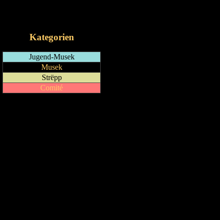
RSS-Feed
iCalendar-Feed
Kategorien
Jugend-Musek
Musek
Strëpp
Comité