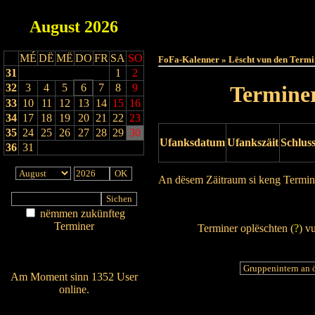
August
2026
Haut
MÉ
DË
MË
DO
FR
SA
SO
FoFa-Kalenner » Lëscht vun den Termi
31
1
2
32
3
4
5
6
7
8
9
Terminer
33
10
11
12
13
14
15
16
34
17
18
19
20
21
22
23
35
24
25
26
27
28
29
30
Ufanksdatum
Ufankszäit
Schlus
36
31
An dësem Zäitraum si keng Termin
Drock Preview
nëmmen zukünfteg
Terminer
Terminer oplëschten (
?
) v
Am Détail sichen
Nei agedroen
Am Moment sinn 1352 User
online.
Wien ass online?