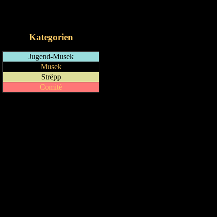
RSS-Feed
iCalendar-Feed
Kategorien
Jugend-Musek
Musek
Strëpp
Comité