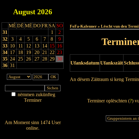
August
2026
Haut
MÉ
DË
MË
DO
FR
SA
SO
FoFa-Kalenner » Lëscht vun den Termi
31
1
2
Terminer
32
3
4
5
6
7
8
9
33
10
11
12
13
14
15
16
34
17
18
19
20
21
22
23
35
24
25
26
27
28
29
30
Ufanksdatum
Ufankszäit
Schlus
36
31
An dësem Zäitraum si keng Termin
Drock Preview
nëmmen zukünfteg
Terminer
Terminer oplëschten (
?
) v
Am Détail sichen
Nei agedroen
Am Moment sinn 1474 User
online.
Wien ass online?