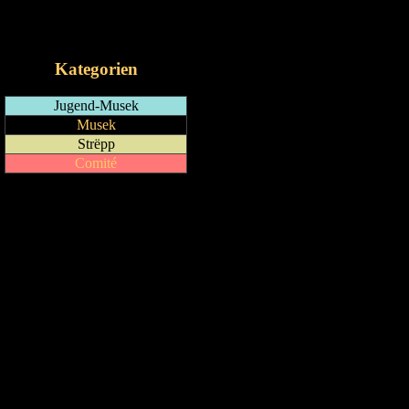
RSS-Feed
iCalendar-Feed
Kategorien
Jugend-Musek
Musek
Strëpp
Comité