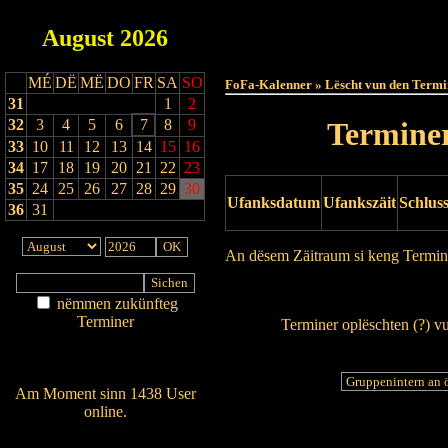
August
2026
Haut
MÉ
DË
MË
DO
FR
SA
SO
FoFa-Kalenner » Lëscht vun den Termi
31
1
2
32
3
4
5
6
7
8
9
Terminer
33
10
11
12
13
14
15
16
34
17
18
19
20
21
22
23
35
24
25
26
27
28
29
30
Ufanksdatum
Ufankszäit
Schlus
36
31
An dësem Zäitraum si keng Termin
Drock Preview
nëmmen zukünfteg
Terminer
Terminer oplëschten (
?
) v
Am Détail sichen
Nei agedroen
Am Moment sinn 1438 User
online.
Wien ass online?