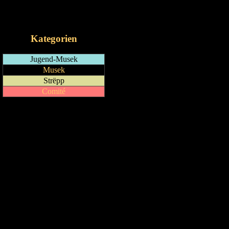
RSS-Feed
iCalendar-Feed
Kategorien
Jugend-Musek
Musek
Strëpp
Comité