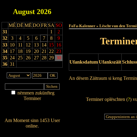
August
2026
Haut
MÉ
DË
MË
DO
FR
SA
SO
FoFa-Kalenner » Lëscht vun den Termi
31
1
2
32
3
4
5
6
7
8
9
Terminer
33
10
11
12
13
14
15
16
34
17
18
19
20
21
22
23
35
24
25
26
27
28
29
30
Ufanksdatum
Ufankszäit
Schlus
36
31
An dësem Zäitraum si keng Termin
Drock Preview
nëmmen zukünfteg
Terminer
Terminer oplëschten (
?
) v
Am Détail sichen
Nei agedroen
Am Moment sinn 1453 User
online.
Wien ass online?