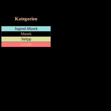
RSS-Feed
iCalendar-Feed
Kategorien
Jugend-Musek
Musek
Strëpp
Comité