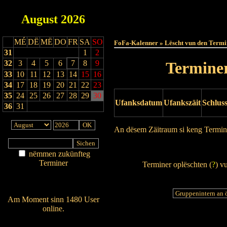
August
2026
Haut
MÉ
DË
MË
DO
FR
SA
SO
FoFa-Kalenner » Lëscht vun den Termi
31
1
2
32
3
4
5
6
7
8
9
Terminer
33
10
11
12
13
14
15
16
34
17
18
19
20
21
22
23
35
24
25
26
27
28
29
30
Ufanksdatum
Ufankszäit
Schlus
36
31
An dësem Zäitraum si keng Termin
Drock Preview
nëmmen zukünfteg
Terminer
Terminer oplëschten (
?
) v
Am Détail sichen
Nei agedroen
Am Moment sinn 1480 User
online.
Wien ass online?