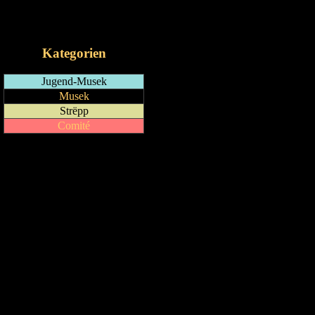
RSS-Feed
iCalendar-Feed
Kategorien
Jugend-Musek
Musek
Strëpp
Comité