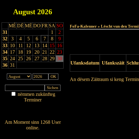
August
2026
MÉ
DË
MË
DO
FR
SA
SO
FoFa-Kalenner » Lëscht vun den Termi
31
1
2
32
3
4
5
6
7
8
9
33
10
11
12
13
14
15
16
34
17
18
19
20
21
22
23
35
24
25
26
27
28
29
30
Ufanksdatum
Ufankszäit
Schlu
36
31
An dësem Zäitraum si keng Termin
Drock Preview
nëmmen zukünfteg
Terminer
Am Détail sichen
Nei agedroen
Am Moment sinn 1268 User
online.
Wien ass online?