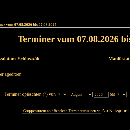
Haut
Dëss Woch
Dëse Mount
Dëst
Umellen
ner vum 07.08.2026 bis 07.08.2027
Terminer vum 07.08.2026 bi
ssdatum
Schlusszäit
Manifestat
er agedroen.
Terminer oplëschten (
?
) vun
.
bis
.
No Kategorie fi