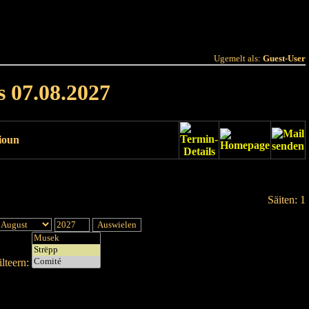
 Joer
Terminlëscht
Ugemelt als:
Guest-User
s 07.08.2027
ioun
Säiten: 1
lteern: