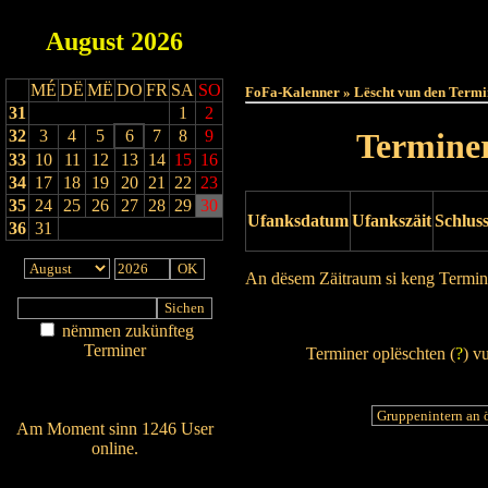
August
2026
Haut
MÉ
DË
MË
DO
FR
SA
SO
FoFa-Kalenner » Lëscht vun den Termi
31
1
2
32
3
4
5
6
7
8
9
Terminer
33
10
11
12
13
14
15
16
34
17
18
19
20
21
22
23
35
24
25
26
27
28
29
30
Ufanksdatum
Ufankszäit
Schlus
36
31
An dësem Zäitraum si keng Termin
Drock Preview
nëmmen zukünfteg
Terminer
Terminer oplëschten (
?
) v
Am Détail sichen
Nei agedroen
Am Moment sinn 1246 User
online.
Wien ass online?