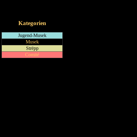
RSS-Feed
iCalendar-Feed
Kategorien
Jugend-Musek
Musek
Strëpp
Comité