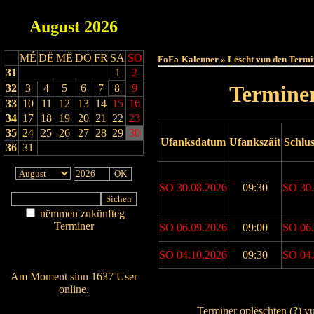
August
2026
Haut
MÉ
DË
MË
DO
FR
SA
SO
FoFa-Kalenner » Lëscht vun den Termi
31
1
2
Terminer
32
3
4
5
6
7
8
9
33
10
11
12
13
14
15
16
34
17
18
19
20
21
22
23
35
24
25
26
27
28
29
30
Ufanksdatum
Ufankszäit
Schlu
36
31
SO 30.08.2026
09:30
SO 30.
nëmmen zukünfteg
Terminer
SO 06.09.2026
09:00
SO 06.
Am Détail sichen
SO 04.10.2026
09:30
SO 04.
Nei agedroen
Am Moment sinn 1637 User
online.
Drock Preview
Wien ass online?
Terminer oplëschten (
?
) v