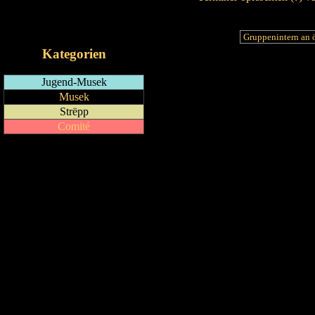
RSS-Feed
iCalendar-Feed
Kategorien
Jugend-Musek
Musek
Strëpp
Comité