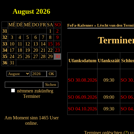
August
2026
Haut
MÉ
DË
MË
DO
FR
SA
SO
FoFa-Kalenner » Lëscht vun den Termi
31
1
2
32
3
4
5
6
7
8
9
Terminer
33
10
11
12
13
14
15
16
34
17
18
19
20
21
22
23
35
24
25
26
27
28
29
30
Ufanksdatum
Ufankszäit
Schlu
36
31
SO 30.08.2026
09:30
SO 30.
nëmmen zukünfteg
Terminer
SO 06.09.2026
09:00
SO 06.
Am Détail sichen
Nei agedroen
SO 04.10.2026
09:30
SO 04.
Am Moment sinn 1465 User
online.
Drock Preview
Wien ass online?
Terminer oplëschten (
?
) v