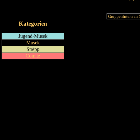
RSS-Feed
iCalendar-Feed
Kategorien
Jugend-Musek
Musek
Strëpp
Comité