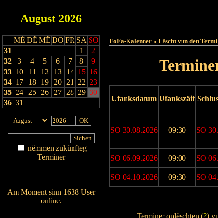
August
2026
Haut
MÉ
DË
MË
DO
FR
SA
SO
FoFa-Kalenner » Lëscht vun den Termi
31
1
2
Terminer
32
3
4
5
6
7
8
9
33
10
11
12
13
14
15
16
34
17
18
19
20
21
22
23
35
24
25
26
27
28
29
30
Ufanksdatum
Ufankszäit
Schlu
36
31
SO 30.08.2026
09:30
SO 30.
nëmmen zukünfteg
Terminer
SO 06.09.2026
09:00
SO 06.
Am Détail sichen
SO 04.10.2026
09:30
SO 04.
Nei agedroen
Am Moment sinn 1638 User
online.
Drock Preview
Wien ass online?
Terminer oplëschten (
?
) v