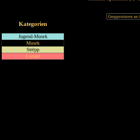
RSS-Feed
iCalendar-Feed
Kategorien
Jugend-Musek
Musek
Strëpp
Comité