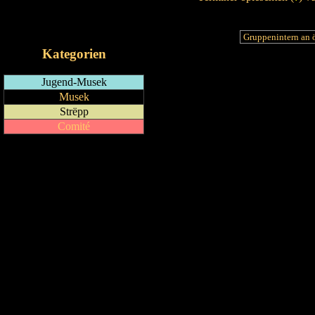
RSS-Feed
iCalendar-Feed
Kategorien
Jugend-Musek
Musek
Strëpp
Comité