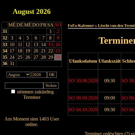
August
2026
Haut
MÉ
DË
MË
DO
FR
SA
SO
FoFa-Kalenner » Lëscht vun den Termi
31
1
2
Terminer
32
3
4
5
6
7
8
9
33
10
11
12
13
14
15
16
34
17
18
19
20
21
22
23
35
24
25
26
27
28
29
30
Ufanksdatum
Ufankszäit
Schlu
36
31
SO 30.08.2026
09:30
SO 30.
nëmmen zukünfteg
Terminer
SO 06.09.2026
09:00
SO 06.
Am Détail sichen
SO 04.10.2026
09:30
SO 04.
Nei agedroen
Am Moment sinn 1403 User
online.
Drock Preview
Wien ass online?
Terminer oplëschten (
?
) v