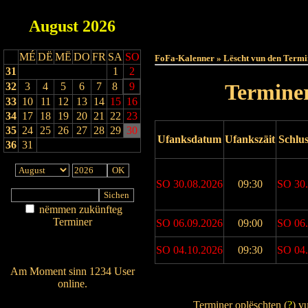
August
2026
Haut
MÉ
DË
MË
DO
FR
SA
SO
FoFa-Kalenner » Lëscht vun den Termi
31
1
2
Terminer
32
3
4
5
6
7
8
9
33
10
11
12
13
14
15
16
34
17
18
19
20
21
22
23
35
24
25
26
27
28
29
30
Ufanksdatum
Ufankszäit
Schlu
36
31
SO 30.08.2026
09:30
SO 30.
nëmmen zukünfteg
Terminer
SO 06.09.2026
09:00
SO 06.
Am Détail sichen
SO 04.10.2026
09:30
SO 04.
Nei agedroen
Am Moment sinn 1234 User
online.
Drock Preview
Wien ass online?
Terminer oplëschten (
?
) v