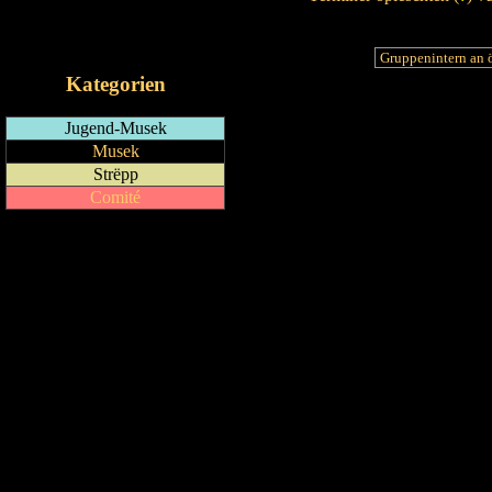
RSS-Feed
iCalendar-Feed
Kategorien
Jugend-Musek
Musek
Strëpp
Comité