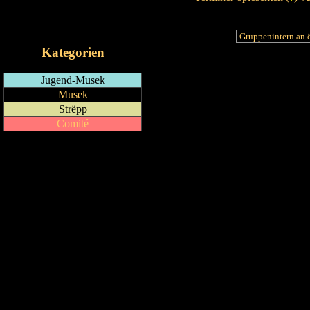
RSS-Feed
iCalendar-Feed
Kategorien
Jugend-Musek
Musek
Strëpp
Comité