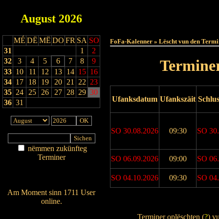
August
2026
Haut
MÉ
DË
MË
DO
FR
SA
SO
FoFa-Kalenner » Lëscht vun den Termi
31
1
2
32
3
4
5
6
7
8
9
Terminer
33
10
11
12
13
14
15
16
34
17
18
19
20
21
22
23
35
24
25
26
27
28
29
30
Ufanksdatum
Ufankszäit
Schlu
36
31
SO 30.08.2026
09:30
SO 30.
nëmmen zukünfteg
Terminer
SO 06.09.2026
09:00
SO 06.
Am Détail sichen
Nei agedroen
SO 04.10.2026
09:30
SO 04.
Am Moment sinn 1711 User
online.
Drock Preview
Wien ass online?
Terminer oplëschten (
?
) v