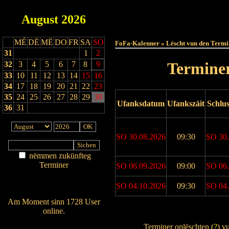
August
2026
Haut
MÉ
DË
MË
DO
FR
SA
SO
FoFa-Kalenner » Lëscht vun den Termi
31
1
2
Terminer
32
3
4
5
6
7
8
9
33
10
11
12
13
14
15
16
34
17
18
19
20
21
22
23
35
24
25
26
27
28
29
30
Ufanksdatum
Ufankszäit
Schlu
36
31
SO 30.08.2026
09:30
SO 30.
nëmmen zukünfteg
Terminer
SO 06.09.2026
09:00
SO 06.
Am Détail sichen
SO 04.10.2026
09:30
SO 04.
Nei agedroen
Am Moment sinn 1728 User
online.
Drock Preview
Wien ass online?
Terminer oplëschten (
?
) v