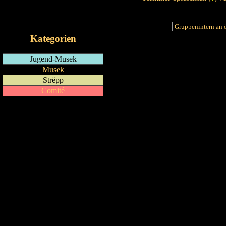
RSS-Feed
iCalendar-Feed
Kategorien
Jugend-Musek
Musek
Strëpp
Comité