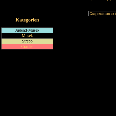
RSS-Feed
iCalendar-Feed
Kategorien
Jugend-Musek
Musek
Strëpp
Comité