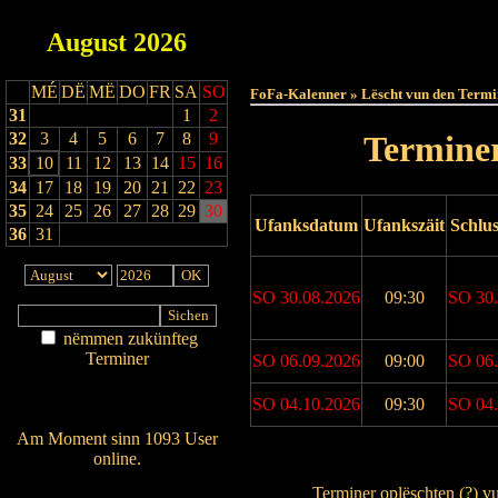
August
2026
Haut
MÉ
DË
MË
DO
FR
SA
SO
FoFa-Kalenner » Lëscht vun den Termi
31
1
2
32
3
4
5
6
7
8
9
Terminer
33
10
11
12
13
14
15
16
34
17
18
19
20
21
22
23
35
24
25
26
27
28
29
30
Ufanksdatum
Ufankszäit
Schlu
36
31
SO 30.08.2026
09:30
SO 30.
nëmmen zukünfteg
Terminer
SO 06.09.2026
09:00
SO 06.
Am Détail sichen
SO 04.10.2026
09:30
SO 04.
Nei agedroen
Am Moment sinn 1093 User
online.
Drock Preview
Wien ass online?
Terminer oplëschten (
?
) v