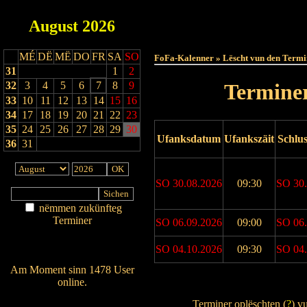
August
2026
Haut
MÉ
DË
MË
DO
FR
SA
SO
FoFa-Kalenner » Lëscht vun den Termi
31
1
2
32
3
4
5
6
7
8
9
Terminer
33
10
11
12
13
14
15
16
34
17
18
19
20
21
22
23
35
24
25
26
27
28
29
30
Ufanksdatum
Ufankszäit
Schlu
36
31
SO 30.08.2026
09:30
SO 30.
nëmmen zukünfteg
Terminer
SO 06.09.2026
09:00
SO 06.
Am Détail sichen
Nei agedroen
SO 04.10.2026
09:30
SO 04.
Am Moment sinn 1478 User
online.
Drock Preview
Wien ass online?
Terminer oplëschten (
?
) v