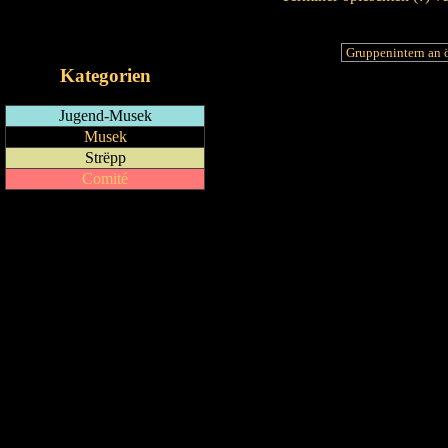
RSS-Feed
iCalendar-Feed
Kategorien
Jugend-Musek
Musek
Strëpp
Comité