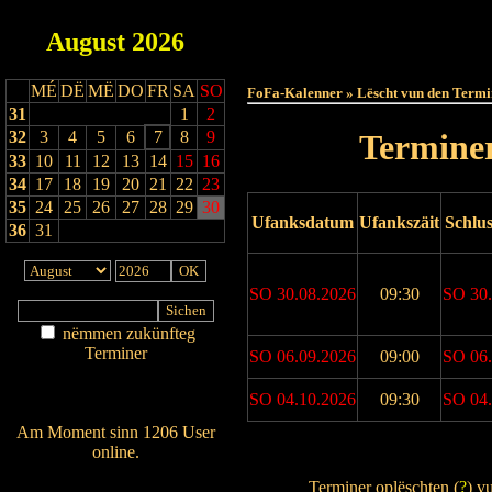
August
2026
Haut
MÉ
DË
MË
DO
FR
SA
SO
FoFa-Kalenner » Lëscht vun den Termi
31
1
2
32
3
4
5
6
7
8
9
Terminer
33
10
11
12
13
14
15
16
34
17
18
19
20
21
22
23
35
24
25
26
27
28
29
30
Ufanksdatum
Ufankszäit
Schlu
36
31
SO 30.08.2026
09:30
SO 30.
nëmmen zukünfteg
Terminer
SO 06.09.2026
09:00
SO 06.
Am Détail sichen
Nei agedroen
SO 04.10.2026
09:30
SO 04.
Am Moment sinn 1206 User
online.
Drock Preview
Wien ass online?
Terminer oplëschten (
?
) v