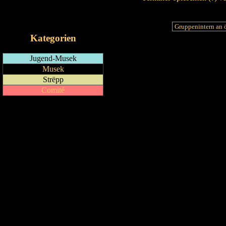
RSS-Feed
iCalendar-Feed
Kategorien
Jugend-Musek
Musek
Strëpp
Comité