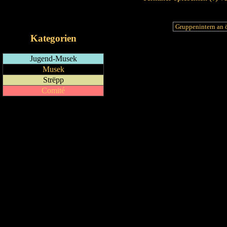
RSS-Feed
iCalendar-Feed
Kategorien
Jugend-Musek
Musek
Strëpp
Comité