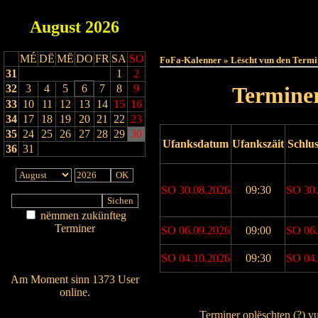
August
2026
Haut
MÉ
DË
MË
DO
FR
SA
SO
FoFa-Kalenner » Lëscht vun den Termi
31
1
2
32
3
4
5
6
7
8
9
Terminer
33
10
11
12
13
14
15
16
34
17
18
19
20
21
22
23
35
24
25
26
27
28
29
30
Ufanksdatum
Ufankszäit
Schlu
36
31
SO 30.08.2026
09:30
SO 30.
nëmmen zukünfteg
Terminer
SO 06.09.2026
09:00
SO 06.
Am Détail sichen
Nei agedroen
SO 04.10.2026
09:30
SO 04.
Am Moment sinn 1373 User
online.
Drock Preview
Wien ass online?
Terminer oplëschten (
?
) v