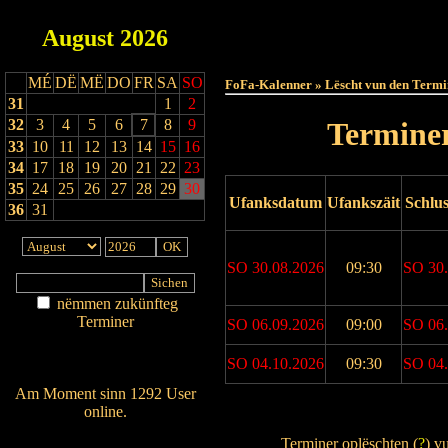
August
2026
Haut
MÉ
DË
MË
DO
FR
SA
SO
FoFa-Kalenner » Lëscht vun den Termi
31
1
2
32
3
4
5
6
7
8
9
Terminer
33
10
11
12
13
14
15
16
34
17
18
19
20
21
22
23
35
24
25
26
27
28
29
30
Ufanksdatum
Ufankszäit
Schlu
36
31
SO 30.08.2026
09:30
SO 30.
nëmmen zukünfteg
Terminer
SO 06.09.2026
09:00
SO 06.
Am Détail sichen
Nei agedroen
SO 04.10.2026
09:30
SO 04.
Am Moment sinn 1292 User
online.
Drock Preview
Wien ass online?
Terminer oplëschten (
?
) v