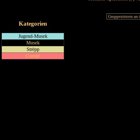
RSS-Feed
iCalendar-Feed
Kategorien
Jugend-Musek
Musek
Strëpp
Comité