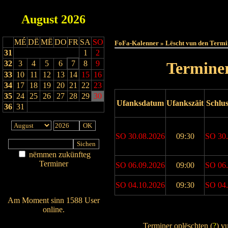
August
2026
Haut
MÉ
DË
MË
DO
FR
SA
SO
FoFa-Kalenner » Lëscht vun den Termi
31
1
2
32
3
4
5
6
7
8
9
Terminer
33
10
11
12
13
14
15
16
34
17
18
19
20
21
22
23
35
24
25
26
27
28
29
30
Ufanksdatum
Ufankszäit
Schlu
36
31
SO 30.08.2026
09:30
SO 30.
nëmmen zukünfteg
Terminer
SO 06.09.2026
09:00
SO 06.
Am Détail sichen
Nei agedroen
SO 04.10.2026
09:30
SO 04.
Am Moment sinn 1588 User
online.
Drock Preview
Wien ass online?
Terminer oplëschten (
?
) v