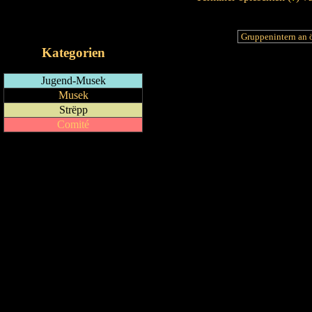
RSS-Feed
iCalendar-Feed
Kategorien
Jugend-Musek
Musek
Strëpp
Comité