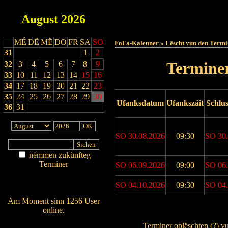
August
2026
Haut
MÉ
DË
MË
DO
FR
SA
SO
FoFa-Kalenner » Lëscht vun den Termi
31
1
2
Terminer
32
3
4
5
6
7
8
9
33
10
11
12
13
14
15
16
34
17
18
19
20
21
22
23
35
24
25
26
27
28
29
30
Ufanksdatum
Ufankszäit
Schlu
36
31
SO 30.08.2026
09:30
SO 30.
nëmmen zukünfteg
Terminer
SO 06.09.2026
09:00
SO 06.
Am Détail sichen
SO 04.10.2026
09:30
SO 04.
Nei agedroen
Am Moment sinn 1256 User
online.
Drock Preview
Wien ass online?
Terminer oplëschten (
?
) v