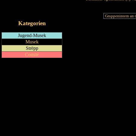
RSS-Feed
iCalendar-Feed
Kategorien
Jugend-Musek
Musek
Strëpp
Comité