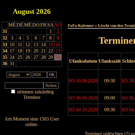
August
2026
Haut
MÉ
DË
MË
DO
FR
SA
SO
FoFa-Kalenner » Lëscht vun den Termi
31
1
2
Terminer
32
3
4
5
6
7
8
9
33
10
11
12
13
14
15
16
34
17
18
19
20
21
22
23
35
24
25
26
27
28
29
30
Ufanksdatum
Ufankszäit
Schlu
36
31
SO 30.08.2026
09:30
SO 30.
nëmmen zukünfteg
Terminer
SO 06.09.2026
09:00
SO 06.
Am Détail sichen
SO 04.10.2026
09:30
SO 04.
Nei agedroen
Am Moment sinn 1503 User
online.
Drock Preview
Wien ass online?
Terminer oplëschten (
?
) v