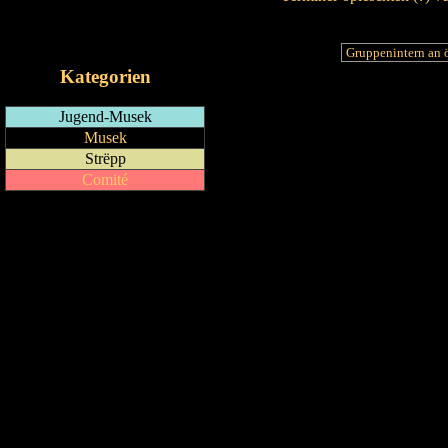
RSS-Feed
iCalendar-Feed
Kategorien
Jugend-Musek
Musek
Strëpp
Comité