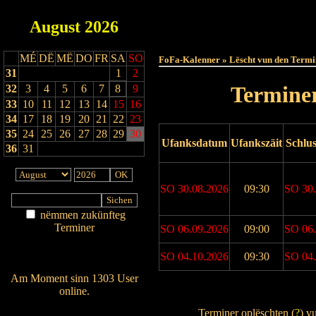
August
2026
Haut
MÉ
DË
MË
DO
FR
SA
SO
FoFa-Kalenner » Lëscht vun den Termi
31
1
2
Terminer
32
3
4
5
6
7
8
9
33
10
11
12
13
14
15
16
34
17
18
19
20
21
22
23
35
24
25
26
27
28
29
30
Ufanksdatum
Ufankszäit
Schlu
36
31
SO 30.08.2026
09:30
SO 30.
nëmmen zukünfteg
Terminer
SO 06.09.2026
09:00
SO 06.
Am Détail sichen
SO 04.10.2026
09:30
SO 04.
Nei agedroen
Am Moment sinn 1303 User
online.
Drock Preview
Wien ass online?
Terminer oplëschten (
?
) v