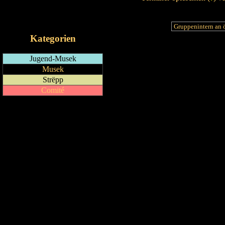
RSS-Feed
iCalendar-Feed
Kategorien
Jugend-Musek
Musek
Strëpp
Comité