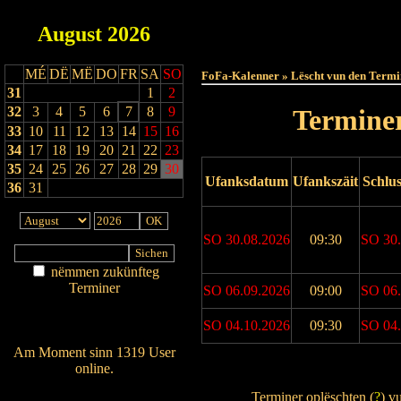
August
2026
Haut
MÉ
DË
MË
DO
FR
SA
SO
FoFa-Kalenner » Lëscht vun den Termi
31
1
2
32
3
4
5
6
7
8
9
Terminer
33
10
11
12
13
14
15
16
34
17
18
19
20
21
22
23
35
24
25
26
27
28
29
30
Ufanksdatum
Ufankszäit
Schlu
36
31
SO 30.08.2026
09:30
SO 30.
nëmmen zukünfteg
Terminer
SO 06.09.2026
09:00
SO 06.
Am Détail sichen
Nei agedroen
SO 04.10.2026
09:30
SO 04.
Am Moment sinn 1319 User
online.
Drock Preview
Wien ass online?
Terminer oplëschten (
?
) v