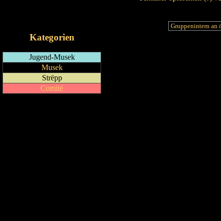
RSS-Feed
iCalendar-Feed
Kategorien
Jugend-Musek
Musek
Strëpp
Comité