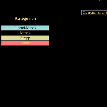
RSS-Feed
iCalendar-Feed
Kategorien
Jugend-Musek
Musek
Strëpp
Comité