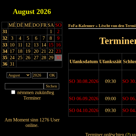
August
2026
Haut
MÉ
DË
MË
DO
FR
SA
SO
FoFa-Kalenner » Lëscht vun den Termi
31
1
2
Terminer
32
3
4
5
6
7
8
9
33
10
11
12
13
14
15
16
34
17
18
19
20
21
22
23
35
24
25
26
27
28
29
30
Ufanksdatum
Ufankszäit
Schlu
36
31
SO 30.08.2026
09:30
SO 30.
nëmmen zukünfteg
Terminer
SO 06.09.2026
09:00
SO 06.
Am Détail sichen
SO 04.10.2026
09:30
SO 04.
Nei agedroen
Am Moment sinn 1276 User
online.
Drock Preview
Wien ass online?
Terminer oplëschten (
?
) v