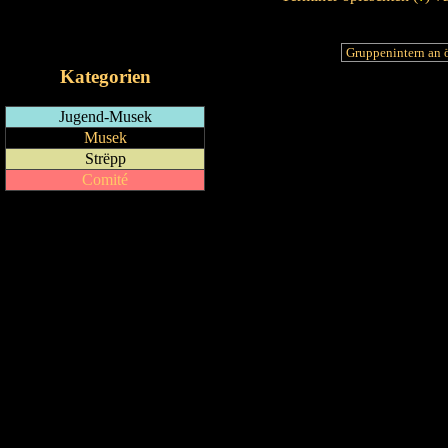
RSS-Feed
iCalendar-Feed
Kategorien
Jugend-Musek
Musek
Strëpp
Comité