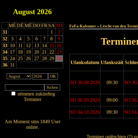
August
2026
Haut
MÉ
DË
MË
DO
FR
SA
SO
FoFa-Kalenner » Lëscht vun den Termi
31
1
2
Terminer
32
3
4
5
6
7
8
9
33
10
11
12
13
14
15
16
34
17
18
19
20
21
22
23
35
24
25
26
27
28
29
30
Ufanksdatum
Ufankszäit
Schlu
36
31
SO 30.08.2026
09:30
SO 30.
nëmmen zukünfteg
Terminer
SO 06.09.2026
09:00
SO 06.
Am Détail sichen
SO 04.10.2026
09:30
SO 04.
Nei agedroen
Am Moment sinn 1849 User
online.
Drock Preview
Wien ass online?
Terminer oplëschten (
?
) v