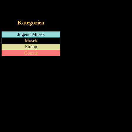
RSS-Feed
iCalendar-Feed
Kategorien
Jugend-Musek
Musek
Strëpp
Comité