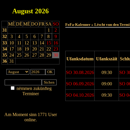
August
2026
MÉ
DË
MË
DO
FR
SA
SO
FoFa-Kalenner » Lëscht vun den Termi
31
1
2
32
3
4
5
6
7
8
9
33
10
11
12
13
14
15
16
34
17
18
19
20
21
22
23
35
24
25
26
27
28
29
30
Ufanksdatum
Ufankszäit
Schl
36
31
SO 30.08.2026
09:30
SO 3
SO 06.09.2026
09:00
SO 0
nëmmen zukünfteg
Terminer
SO 04.10.2026
09:30
SO 0
Am Détail sichen
Nei agedroen
Drock Preview
Am Moment sinn 1771 User
online.
Wien ass online?