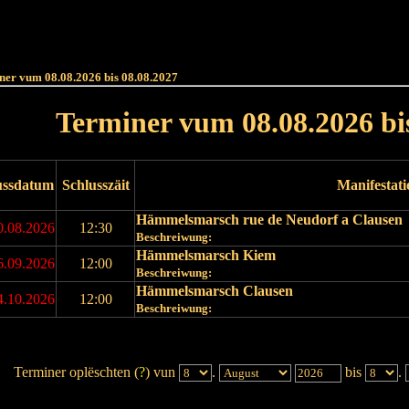
Haut
Dëss Woch
Dëse Mount
Dëst
Umellen
ner vum 08.08.2026 bis 08.08.2027
Terminer vum 08.08.2026 bi
ussdatum
Schlusszäit
Manifestat
Hämmelsmarsch rue de Neudorf a Clausen
0.08.2026
12:30
Beschreiwung:
Hämmelsmarsch Kiem
6.09.2026
12:00
Beschreiwung:
Hämmelsmarsch Clausen
4.10.2026
12:00
Beschreiwung:
Terminer oplëschten (
?
) vun
.
bis
.