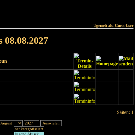
 Joer
Terminlëscht
Ugemelt als:
Guest-User
s 08.08.2027
ioun
Säiten: 1