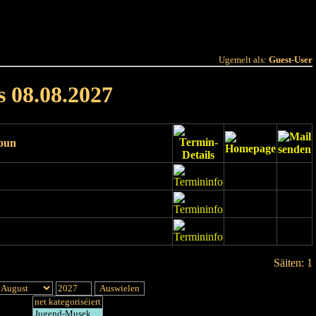
 Joer
Terminlëscht
Ugemelt als:
Guest-User
s 08.08.2027
ioun
Säiten: 1