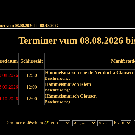
Haut
Dëss Woch
Dëse Mount
Dëst
Umellen
ner vum 08.08.2026 bis 08.08.2027
Terminer vum 08.08.2026 bi
ussdatum
Schlusszäit
Manifestat
Hämmelsmarsch rue de Neudorf a Clausen
0.08.2026
12:30
Beschreiwung:
Hämmelsmarsch Kiem
6.09.2026
12:00
Beschreiwung:
Hämmelsmarsch Clausen
4.10.2026
12:00
Beschreiwung:
Terminer oplëschten (
?
) vun
.
bis
.