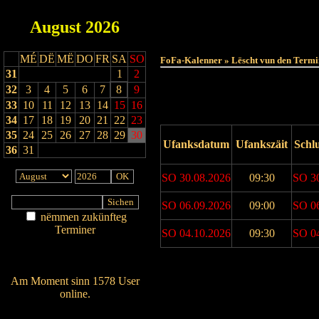
August
2026
MÉ
DË
MË
DO
FR
SA
SO
FoFa-Kalenner » Lëscht vun den Termi
31
1
2
32
3
4
5
6
7
8
9
33
10
11
12
13
14
15
16
34
17
18
19
20
21
22
23
35
24
25
26
27
28
29
30
Ufanksdatum
Ufankszäit
Schl
36
31
SO 30.08.2026
09:30
SO 3
SO 06.09.2026
09:00
SO 0
nëmmen zukünfteg
Terminer
SO 04.10.2026
09:30
SO 0
Am Détail sichen
Nei agedroen
Drock Preview
Am Moment sinn 1578 User
online.
Wien ass online?