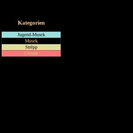
RSS-Feed
iCalendar-Feed
Kategorien
Jugend-Musek
Musek
Strëpp
Comité