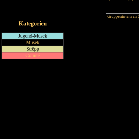
RSS-Feed
iCalendar-Feed
Kategorien
Jugend-Musek
Musek
Strëpp
Comité