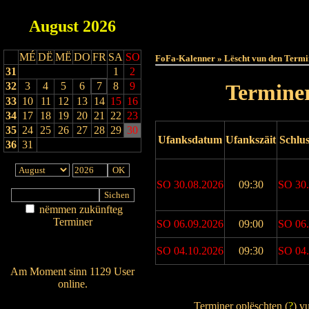
August
2026
Haut
MÉ
DË
MË
DO
FR
SA
SO
FoFa-Kalenner » Lëscht vun den Termi
31
1
2
32
3
4
5
6
7
8
9
Terminer
33
10
11
12
13
14
15
16
34
17
18
19
20
21
22
23
35
24
25
26
27
28
29
30
Ufanksdatum
Ufankszäit
Schlu
36
31
SO 30.08.2026
09:30
SO 30.
nëmmen zukünfteg
Terminer
SO 06.09.2026
09:00
SO 06.
Am Détail sichen
Nei agedroen
SO 04.10.2026
09:30
SO 04.
Am Moment sinn 1129 User
online.
Drock Preview
Wien ass online?
Terminer oplëschten (
?
) v