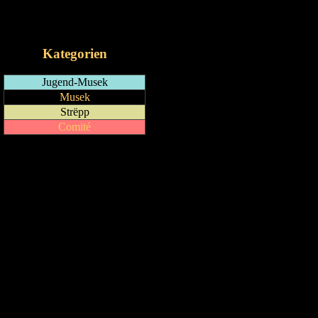
RSS-Feed
iCalendar-Feed
Kategorien
Jugend-Musek
Musek
Strëpp
Comité