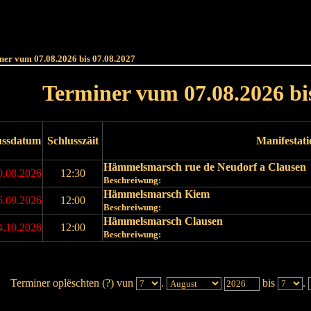
Haut
Dëss Woch
Dëse Mount
Dëst
Umellen
ner vum 07.08.2026 bis 07.08.2027
Terminer vum 07.08.2026 bi
ussdatum
Schlusszäit
Manifestat
Hämmelsmarsch rue de Neudorf a Clausen
0.08.2026
12:30
Beschreiwung:
Hämmelsmarsch Kiem
6.09.2026
12:00
Beschreiwung:
Hämmelsmarsch Clausen
4.10.2026
12:00
Beschreiwung:
Terminer oplëschten (
?
) vun
.
bis
.