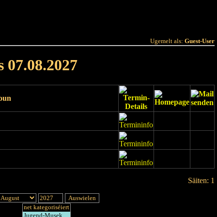
 Joer
Terminlëscht
Ugemelt als:
Guest-User
s 07.08.2027
ioun
Säiten: 1