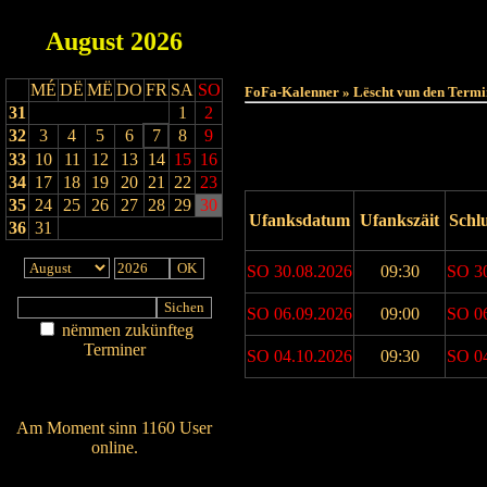
August
2026
MÉ
DË
MË
DO
FR
SA
SO
FoFa-Kalenner » Lëscht vun den Termi
31
1
2
32
3
4
5
6
7
8
9
33
10
11
12
13
14
15
16
34
17
18
19
20
21
22
23
35
24
25
26
27
28
29
30
Ufanksdatum
Ufankszäit
Schl
36
31
SO 30.08.2026
09:30
SO 3
SO 06.09.2026
09:00
SO 0
nëmmen zukünfteg
Terminer
SO 04.10.2026
09:30
SO 0
Am Détail sichen
Nei agedroen
Drock Preview
Am Moment sinn 1160 User
online.
Wien ass online?