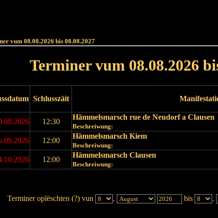
Haut
Dëss Woch
Dëse Mount
Dëst
Umellen
ner vum 08.08.2026 bis 08.08.2027
Terminer vum 08.08.2026 bi
ussdatum
Schlusszäit
Manifestat
Hämmelsmarsch rue de Neudorf a Clausen
0.08.2026
12:30
Beschreiwung:
Hämmelsmarsch Kiem
6.09.2026
12:00
Beschreiwung:
Hämmelsmarsch Clausen
4.10.2026
12:00
Beschreiwung:
Terminer oplëschten (
?
) vun
.
bis
.