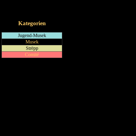
RSS-Feed
iCalendar-Feed
Kategorien
Jugend-Musek
Musek
Strëpp
Comité