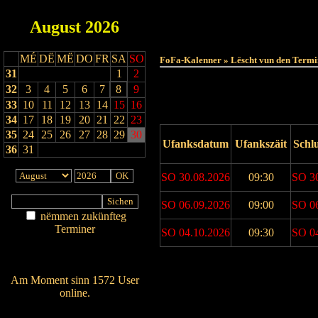
August
2026
MÉ
DË
MË
DO
FR
SA
SO
FoFa-Kalenner » Lëscht vun den Termi
31
1
2
32
3
4
5
6
7
8
9
33
10
11
12
13
14
15
16
34
17
18
19
20
21
22
23
35
24
25
26
27
28
29
30
Ufanksdatum
Ufankszäit
Schl
36
31
SO 30.08.2026
09:30
SO 3
SO 06.09.2026
09:00
SO 0
nëmmen zukünfteg
Terminer
SO 04.10.2026
09:30
SO 0
Am Détail sichen
Nei agedroen
Drock Preview
Am Moment sinn 1572 User
online.
Wien ass online?