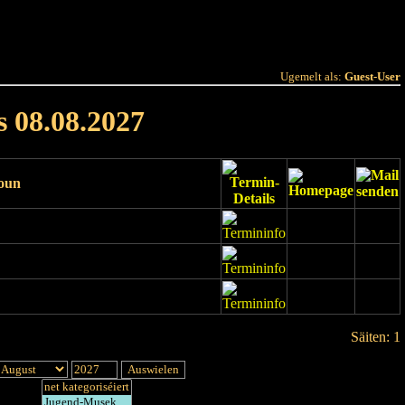
 Joer
Terminlëscht
Ugemelt als:
Guest-User
s 08.08.2027
ioun
Säiten: 1