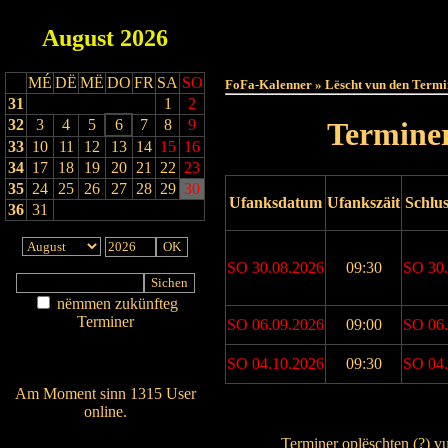
August
2026
Haut
MÉ
DË
MË
DO
FR
SA
SO
FoFa-Kalenner » Lëscht vun den Termi
31
1
2
32
3
4
5
6
7
8
9
Terminer
33
10
11
12
13
14
15
16
34
17
18
19
20
21
22
23
35
24
25
26
27
28
29
30
Ufanksdatum
Ufankszäit
Schlu
36
31
SO 30.08.2026
09:30
SO 30.
nëmmen zukünfteg
Terminer
SO 06.09.2026
09:00
SO 06.
Am Détail sichen
Nei agedroen
SO 04.10.2026
09:30
SO 04.
Am Moment sinn 1315 User
online.
Drock Preview
Wien ass online?
Terminer oplëschten (
?
) v