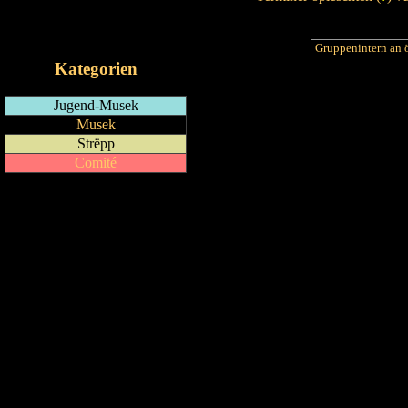
RSS-Feed
iCalendar-Feed
Kategorien
Jugend-Musek
Musek
Strëpp
Comité