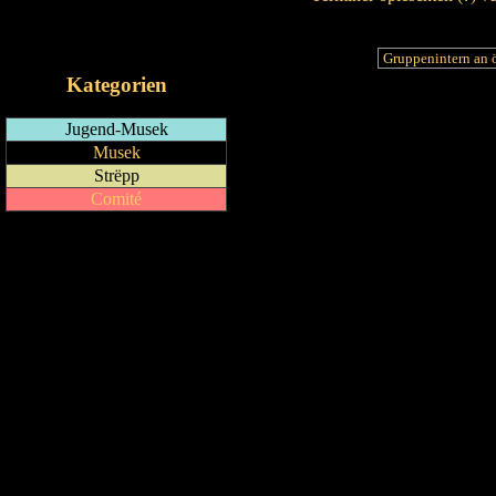
RSS-Feed
iCalendar-Feed
Kategorien
Jugend-Musek
Musek
Strëpp
Comité