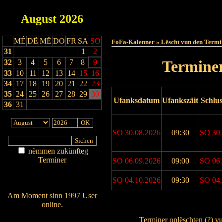
August
2026
Haut
MÉ
DË
MË
DO
FR
SA
SO
FoFa-Kalenner » Lëscht vun den Termi
31
1
2
Terminer
32
3
4
5
6
7
8
9
33
10
11
12
13
14
15
16
34
17
18
19
20
21
22
23
35
24
25
26
27
28
29
30
Ufanksdatum
Ufankszäit
Schlu
36
31
SO 30.08.2026
09:30
SO 30.
nëmmen zukünfteg
Terminer
SO 06.09.2026
09:00
SO 06.
Am Détail sichen
SO 04.10.2026
09:30
SO 04.
Nei agedroen
Am Moment sinn 1997 User
online.
Drock Preview
Wien ass online?
Terminer oplëschten (
?
) v