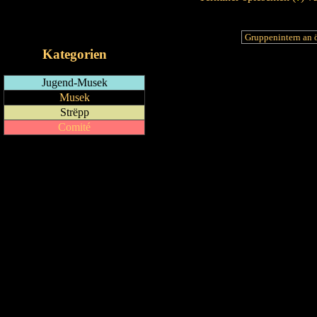
RSS-Feed
iCalendar-Feed
Kategorien
Jugend-Musek
Musek
Strëpp
Comité