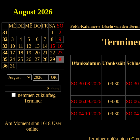
August
2026
Haut
MÉ
DË
MË
DO
FR
SA
SO
FoFa-Kalenner » Lëscht vun den Termi
31
1
2
Terminer
32
3
4
5
6
7
8
9
33
10
11
12
13
14
15
16
34
17
18
19
20
21
22
23
35
24
25
26
27
28
29
30
Ufanksdatum
Ufankszäit
Schlu
36
31
SO 30.08.2026
09:30
SO 30.
nëmmen zukünfteg
Terminer
SO 06.09.2026
09:00
SO 06.
Am Détail sichen
SO 04.10.2026
09:30
SO 04.
Nei agedroen
Am Moment sinn 1618 User
online.
Drock Preview
Wien ass online?
Terminer oplëschten (
?
) v