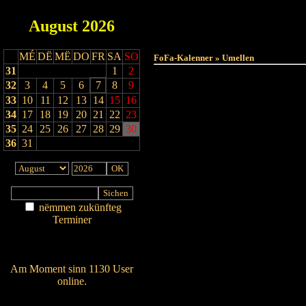
August
2026
Haut
MÉ
DË
MË
DO
FR
SA
SO
FoFa-Kalenner » Umellen
31
1
2
32
3
4
5
6
7
8
9
33
10
11
12
13
14
15
16
34
17
18
19
20
21
22
23
35
24
25
26
27
28
29
30
36
31
nëmmen zukünfteg
Terminer
Am Détail sichen
Nei agedroen
Am Moment sinn 1130 User
online.
Wien ass online?