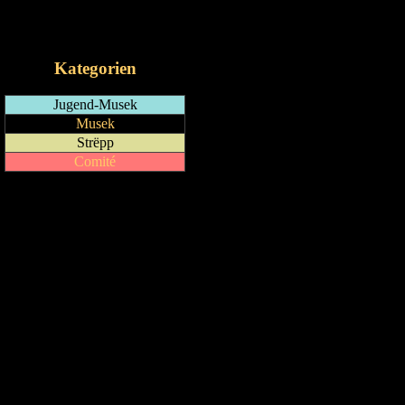
RSS-Feed
iCalendar-Feed
Kategorien
Jugend-Musek
Musek
Strëpp
Comité