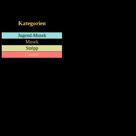
RSS-Feed
iCalendar-Feed
Kategorien
Jugend-Musek
Musek
Strëpp
Comité