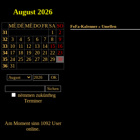
August
2026
Haut
MÉ
DË
MË
DO
FR
SA
SO
FoFa-Kalenner » Umellen
31
1
2
32
3
4
5
6
7
8
9
33
10
11
12
13
14
15
16
34
17
18
19
20
21
22
23
35
24
25
26
27
28
29
30
36
31
nëmmen zukünfteg
Terminer
Am Détail sichen
Nei agedroen
Am Moment sinn 1092 User
online.
Wien ass online?