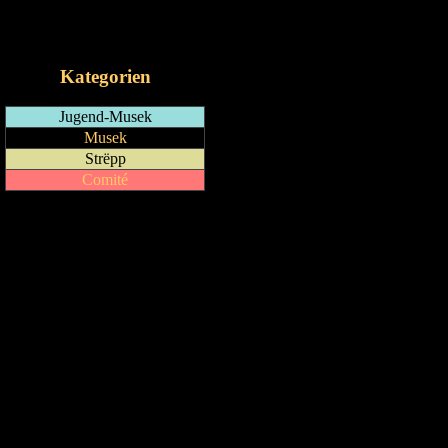
RSS-Feed
iCalendar-Feed
Kategorien
Jugend-Musek
Musek
Strëpp
Comité