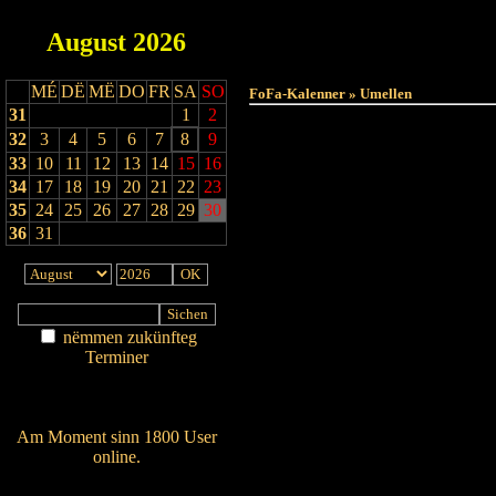
August
2026
Haut
MÉ
DË
MË
DO
FR
SA
SO
FoFa-Kalenner » Umellen
31
1
2
32
3
4
5
6
7
8
9
33
10
11
12
13
14
15
16
34
17
18
19
20
21
22
23
35
24
25
26
27
28
29
30
36
31
nëmmen zukünfteg
Terminer
Am Détail sichen
Nei agedroen
Am Moment sinn 1800 User
online.
Wien ass online?