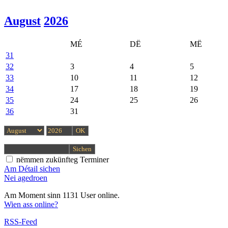
August
2026
MÉ
DË
MË
31
32
3
4
5
33
10
11
12
34
17
18
19
35
24
25
26
36
31
nëmmen zukünfteg Terminer
Am Détail sichen
Nei agedroen
Am Moment sinn 1131 User online.
Wien ass online?
RSS-Feed