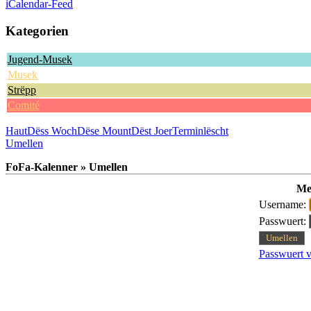
iCalendar-Feed
Kategorien
Jugend-Musek
Musek
Strëpp
Comité
Haut
Dëss Woch
Dëse Mount
Dëst Joer
Terminlëscht
Umellen
FoFa-Kalenner » Umellen
Me
Username:
Passwuert:
Passwuert v