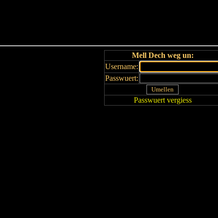
Haut
Dëss Woch
Dëse Mount
Dëst
Umellen
Mell Dech weg un:
Username:
Passwuert:
Passwuert vergiess