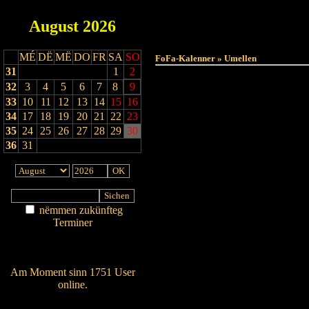
August
2026
MÉ
DË
MË
DO
FR
SA
SO
FoFa-Kalenner » Umellen
31
1
2
32
3
4
5
6
7
8
9
33
10
11
12
13
14
15
16
34
17
18
19
20
21
22
23
35
24
25
26
27
28
29
30
36
31
nëmmen zukünfteg
Terminer
Am Détail sichen
Nei agedroen
Am Moment sinn 1751 User
online.
Wien ass online?