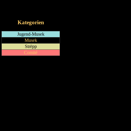
RSS-Feed
iCalendar-Feed
Kategorien
Jugend-Musek
Musek
Strëpp
Comité