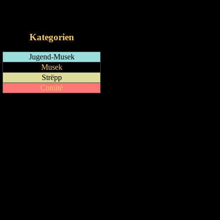
RSS-Feed
iCalendar-Feed
Kategorien
Jugend-Musek
Musek
Strëpp
Comité