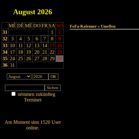
August
2026
Haut
MÉ
DË
MË
DO
FR
SA
SO
FoFa-Kalenner » Umellen
31
1
2
32
3
4
5
6
7
8
9
33
10
11
12
13
14
15
16
34
17
18
19
20
21
22
23
35
24
25
26
27
28
29
30
36
31
nëmmen zukünfteg
Terminer
Am Détail sichen
Nei agedroen
Am Moment sinn 1520 User
online.
Wien ass online?