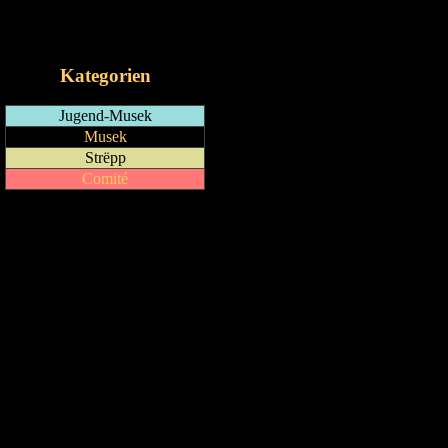
RSS-Feed
iCalendar-Feed
Kategorien
Jugend-Musek
Musek
Strëpp
Comité