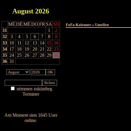
August
2026
Haut
MÉ
DË
MË
DO
FR
SA
SO
FoFa-Kalenner » Umellen
31
1
2
32
3
4
5
6
7
8
9
33
10
11
12
13
14
15
16
34
17
18
19
20
21
22
23
35
24
25
26
27
28
29
30
36
31
nëmmen zukünfteg
Terminer
Am Détail sichen
Nei agedroen
Am Moment sinn 1645 User
online.
Wien ass online?