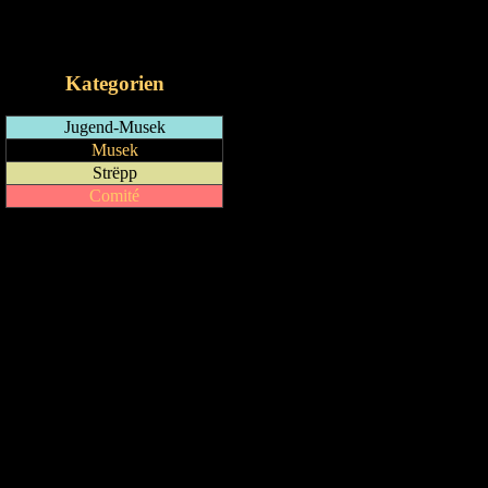
RSS-Feed
iCalendar-Feed
Kategorien
Jugend-Musek
Musek
Strëpp
Comité