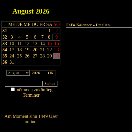
August
2026
Haut
MÉ
DË
MË
DO
FR
SA
SO
FoFa-Kalenner » Umellen
31
1
2
32
3
4
5
6
7
8
9
33
10
11
12
13
14
15
16
34
17
18
19
20
21
22
23
35
24
25
26
27
28
29
30
36
31
nëmmen zukünfteg
Terminer
Am Détail sichen
Nei agedroen
Am Moment sinn 1449 User
online.
Wien ass online?