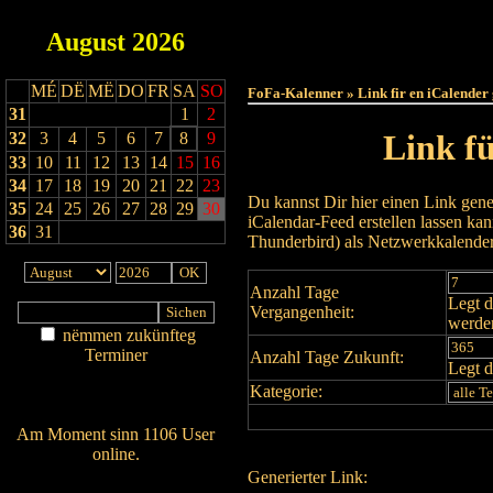
August
2026
Haut
MÉ
DË
MË
DO
FR
SA
SO
FoFa-Kalenner » Link fir en iCalender
31
1
2
Link f
32
3
4
5
6
7
8
9
33
10
11
12
13
14
15
16
34
17
18
19
20
21
22
23
Du kannst Dir hier einen Link gene
35
24
25
26
27
28
29
30
iCalendar-Feed erstellen lassen k
36
31
Thunderbird) als Netzwerkkalende
Anzahl Tage
Legt d
Vergangenheit:
werde
nëmmen zukünfteg
Terminer
Anzahl Tage Zukunft:
Legt d
Am Détail sichen
Kategorie:
Nei agedroen
Am Moment sinn 1106 User
online.
Generierter Link:
Wien ass online?