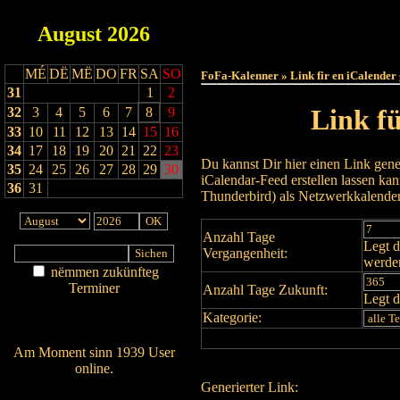
August
2026
Haut
MÉ
DË
MË
DO
FR
SA
SO
FoFa-Kalenner » Link fir en iCalender
31
1
2
Link f
32
3
4
5
6
7
8
9
33
10
11
12
13
14
15
16
34
17
18
19
20
21
22
23
Du kannst Dir hier einen Link gene
35
24
25
26
27
28
29
30
iCalendar-Feed erstellen lassen k
36
31
Thunderbird) als Netzwerkkalende
Anzahl Tage
Legt d
Vergangenheit:
werde
nëmmen zukünfteg
Terminer
Anzahl Tage Zukunft:
Legt d
Am Détail sichen
Kategorie:
Nei agedroen
Am Moment sinn 1939 User
online.
Generierter Link:
Wien ass online?