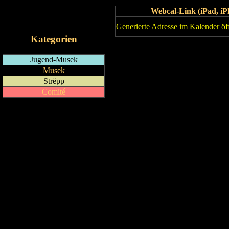
Webcal-Link (iPad, 
RSS-Feed
iCalendar-Feed
Generierte Adresse im Kalender öf
Kategorien
Jugend-Musek
Musek
Strëpp
Comité