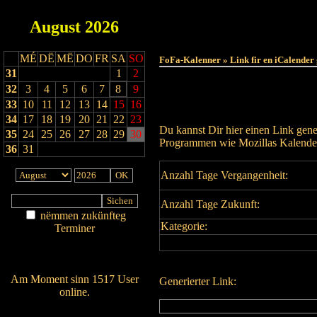
August
2026
MÉ
DË
MË
DO
FR
SA
SO
FoFa-Kalenner » Link fir en iCalender
31
1
2
32
3
4
5
6
7
8
9
33
10
11
12
13
14
15
16
34
17
18
19
20
21
22
23
Du kannst Dir hier einen Link gene
35
24
25
26
27
28
29
30
Programmen wie Mozillas Kalender
36
31
Anzahl Tage Vergangenheit:
Anzahl Tage Zukunft:
nëmmen zukünfteg
Kategorie:
Terminer
Am Détail sichen
Nei agedroen
Am Moment sinn 1517 User
Generierter Link:
online.
Wien ass online?