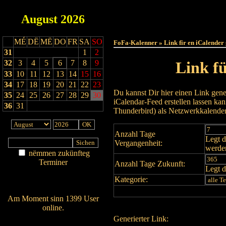
August
2026
Haut
MÉ
DË
MË
DO
FR
SA
SO
FoFa-Kalenner » Link fir en iCalender
31
1
2
32
3
4
5
6
7
8
9
Link f
33
10
11
12
13
14
15
16
34
17
18
19
20
21
22
23
Du kannst Dir hier einen Link gene
35
24
25
26
27
28
29
30
iCalendar-Feed erstellen lassen k
36
31
Thunderbird) als Netzwerkkalende
Anzahl Tage
Legt d
Vergangenheit:
werde
nëmmen zukünfteg
Terminer
Anzahl Tage Zukunft:
Legt d
Am Détail sichen
Kategorie:
Nei agedroen
Am Moment sinn 1399 User
online.
Generierter Link:
Wien ass online?