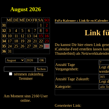
August
2026
Haut
MÉ
DË
MË
DO
FR
SA
SO
FoFa-Kalenner » Link fir en iCalender
31
1
2
Link f
32
3
4
5
6
7
8
9
33
10
11
12
13
14
15
16
34
17
18
19
20
21
22
23
Du kannst Dir hier einen Link gene
35
24
25
26
27
28
29
30
iCalendar-Feed erstellen lassen k
36
31
Thunderbird) als Netzwerkkalende
Anzahl Tage
Legt d
Vergangenheit:
werde
nëmmen zukünfteg
Terminer
Anzahl Tage Zukunft:
Legt d
Am Détail sichen
Kategorie:
Nei agedroen
Am Moment sinn 2160 User
online.
Generierter Link:
Wien ass online?