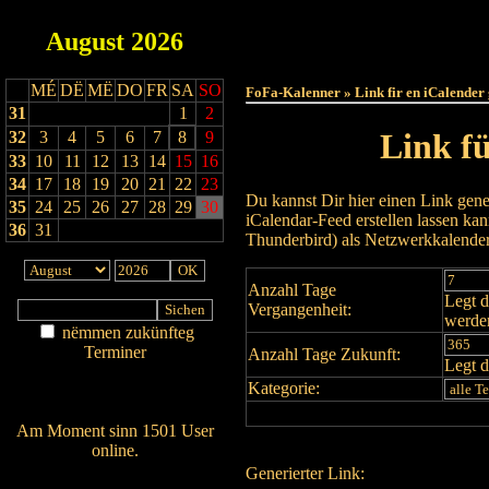
August
2026
Haut
MÉ
DË
MË
DO
FR
SA
SO
FoFa-Kalenner » Link fir en iCalender
31
1
2
Link f
32
3
4
5
6
7
8
9
33
10
11
12
13
14
15
16
34
17
18
19
20
21
22
23
Du kannst Dir hier einen Link gene
35
24
25
26
27
28
29
30
iCalendar-Feed erstellen lassen k
36
31
Thunderbird) als Netzwerkkalende
Anzahl Tage
Legt d
Vergangenheit:
werde
nëmmen zukünfteg
Terminer
Anzahl Tage Zukunft:
Legt d
Am Détail sichen
Kategorie:
Nei agedroen
Am Moment sinn 1501 User
online.
Generierter Link:
Wien ass online?