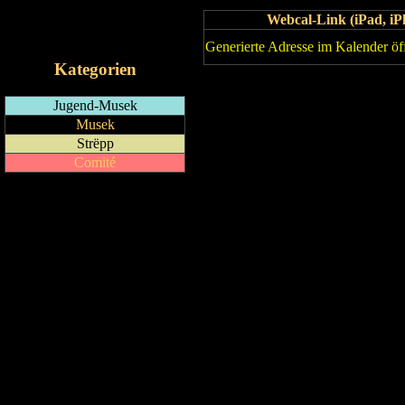
Webcal-Link (iPad, 
RSS-Feed
iCalendar-Feed
Generierte Adresse im Kalender öf
Kategorien
Jugend-Musek
Musek
Strëpp
Comité