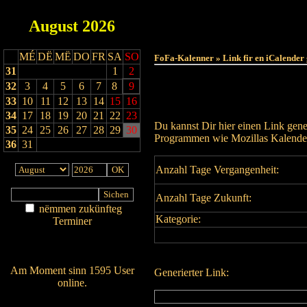
August
2026
MÉ
DË
MË
DO
FR
SA
SO
FoFa-Kalenner » Link fir en iCalender
31
1
2
32
3
4
5
6
7
8
9
33
10
11
12
13
14
15
16
34
17
18
19
20
21
22
23
Du kannst Dir hier einen Link gene
35
24
25
26
27
28
29
30
Programmen wie Mozillas Kalender
36
31
Anzahl Tage Vergangenheit:
Anzahl Tage Zukunft:
nëmmen zukünfteg
Kategorie:
Terminer
Am Détail sichen
Nei agedroen
Am Moment sinn 1595 User
Generierter Link:
online.
Wien ass online?